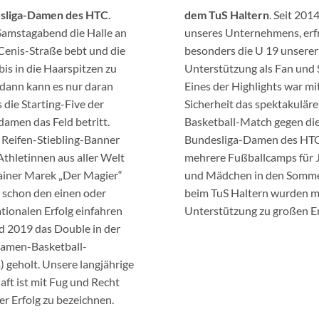
sliga-Damen des HTC
.
dem TuS Haltern
. Seit 201
amstagabend die Halle an
unseres Unternehmens, erfr
enis-Straße bebt und die
besonders die U 19 unserer
is in die Haarspitzen zu
Unterstützung als Fan und 
, dann kann es nur daran
Eines der Highlights war mi
s die Starting-Five der
Sicherheit das spektakuläre
damen das Feld betritt.
Basketball-Match gegen di
Reifen-Stiebling-Banner
Bundesliga-Damen des HT
Athletinnen aus aller Welt
mehrere Fußballcamps für 
ainer Marek „Der Magier“
und Mädchen in den Somme
 schon den einen oder
beim TuS Haltern wurden m
tionalen Erfolg einfahren
Unterstützung zu großen E
 2019 das Double in der
Damen-Basketball-
) geholt. Unsere langjährige
aft ist mit Fug und Recht
er Erfolg zu bezeichnen.