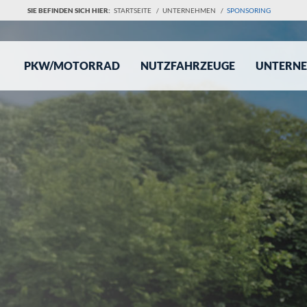
SIE BEFINDEN SICH HIER:
STARTSEITE
/
UNTERNEHMEN
/
SPONSORING
PKW/MOTORRAD
NUTZFAHRZEUGE
UNTERN