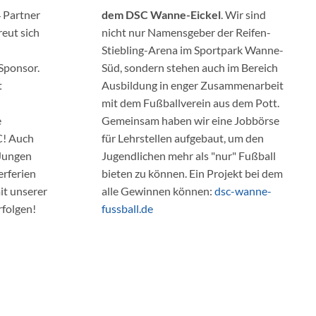
4 Partner
dem DSC Wanne-Eickel
. Wir sind
eut sich
nicht nur Namensgeber der Reifen-
Stiebling-Arena im Sportpark Wanne-
Sponsor.
Süd, sondern stehen auch im Bereich
t
Ausbildung in enger Zusammenarbeit
mit dem Fußballverein aus dem Pott.
e
Gemeinsam haben wir eine Jobbörse
C! Auch
für Lehrstellen aufgebaut, um den
Jungen
Jugendlichen mehr als "nur" Fußball
rferien
bieten zu können. Ein Projekt bei dem
it unserer
alle Gewinnen können:
dsc-wanne-
rfolgen!
fussball.de