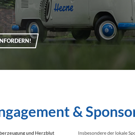
ANFORDERN!
 Engagement & Sponso
l Überzeugung und Herzblut
Insbesondere der lokale Spor