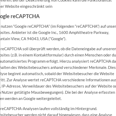
ser Website eingeschränkt sein
ogle reCAPTCHA
 nutzen “Google reCAPTCHA” (im Folgenden “reCAPTCHA”) auf unse
sites. Anbieter ist die Google Inc., 1600 Amphitheatre Parkway,
ntain View, CA 94043, USA (“Google”).
 reCAPTCHA soll überprüft werden, ob die Dateneingabe auf unsere
sites (z.B. in einem Kontaktformular) durch einen Menschen oder d
 automatisiertes Programm erfolgt. Hierzu analysiert reCAPTCHA d
halten des Websitebesuchers anhand verschiedener Merkmale. Dies
lyse beginnt automatisch, sobald der Websitebesucher die Website
ritt. Zur Analyse wertet reCAPTCHA verschiedene Informationen au
B. IP-Adresse, Verweildauer des Websitebesuchers auf der Website o
 Nutzer getätigte Mausbewegungen). Die bei der Analyse erfassten
en werden an Google weitergeleitet.
 reCAPTCHA-Analysen laufen vollständig im Hintergrund.
sitebesucher werden nicht darauf hingewiesen, dass eine Analyse