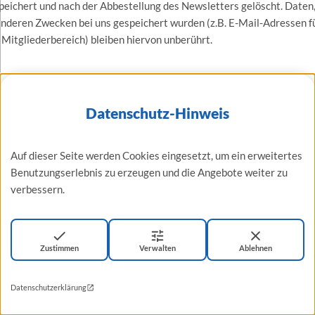
peichert und nach der Abbestellung des Newsletters gelöscht. Daten,
anderen Zwecken bei uns gespeichert wurden (z.B. E-Mail-Adressen f
 Mitgliederbereich) bleiben hiervon unberührt.
 Plugins und Tools
Datenschutz-Hinweis
uTube
ere Website nutzt Plugins der von Google betriebenen Seite YouTub
Auf dieser Seite werden Cookies eingesetzt, um ein erweitertes
reiber der Seiten ist die YouTube, LLC, 901 Cherry Ave., San Bruno, C
Benutzungserlebnis zu erzeugen und die Angebote weiter zu
66, USA.
verbessern.
n Sie eine unserer mit einem YouTube-Plugin ausgestatteten Seiten
uchen, wird eine Verbindung zu den Servern von YouTube hergestellt.
ei wird dem YouTube-Server mitgeteilt, welche unserer Seiten Sie
Zustimmen
Verwalten
Ablehnen
ucht haben.
n Sie in Ihrem YouTube-Account eingeloggt sind, ermöglichen Sie
Datenschutzerklärung
Tube, Ihr Surfverhalten direkt Ihrem persönlichen Profil zuzuordnen.