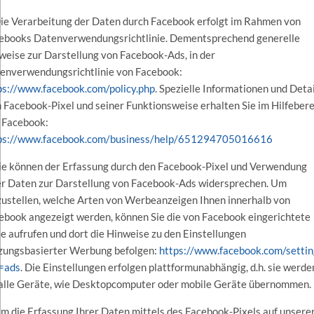
Die Verarbeitung der Daten durch Facebook erfolgt im Rahmen von
ebooks Datenverwendungsrichtlinie. Dementsprechend generelle
weise zur Darstellung von Facebook-Ads, in der
enverwendungsrichtlinie von Facebook:
ps://www.facebook.com/policy.php
. Spezielle Informationen und Deta
 Facebook-Pixel und seiner Funktionsweise erhalten Sie im Hilfebere
 Facebook:
ps://www.facebook.com/business/help/651294705016616
Sie können der Erfassung durch den Facebook-Pixel und Verwendung
er Daten zur Darstellung von Facebook-Ads widersprechen. Um
zustellen, welche Arten von Werbeanzeigen Ihnen innerhalb von
ebook angezeigt werden, können Sie die von Facebook eingerichtete
te aufrufen und dort die Hinweise zu den Einstellungen
zungsbasierter Werbung befolgen:
https://www.facebook.com/settin
=ads
. Die Einstellungen erfolgen plattformunabhängig, d.h. sie werde
 alle Geräte, wie Desktopcomputer oder mobile Geräte übernommen.
Um die Erfassung Ihrer Daten mittels des Facebook-Pixels auf unsere