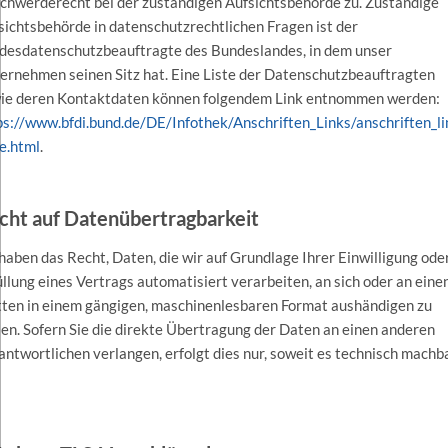
chwerderecht bei der zuständigen Aufsichtsbehörde zu. Zuständige
sichtsbehörde in datenschutzrechtlichen Fragen ist der
desdatenschutzbeauftragte des Bundeslandes, in dem unser
ernehmen seinen Sitz hat. Eine Liste der Datenschutzbeauftragten
ie deren Kontaktdaten können folgendem Link entnommen werden:
ps://www.bfdi.bund.de/DE/Infothek/Anschriften_Links/anschriften_li
e.html
.
cht auf Datenübertragbarkeit
 haben das Recht, Daten, die wir auf Grundlage Ihrer Einwilligung oder
üllung eines Vertrags automatisiert verarbeiten, an sich oder an eine
tten in einem gängigen, maschinenlesbaren Format aushändigen zu
sen. Sofern Sie die direkte Übertragung der Daten an einen anderen
antwortlichen verlangen, erfolgt dies nur, soweit es technisch machb