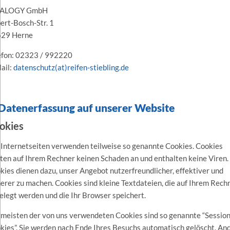
TALOGY GmbH
ert-Bosch-Str. 1
29 Herne
efon: 02323 / 992220
ail:
datenschutz(at)reifen-stiebling.de
 Datenerfassung auf unserer Website
okies
 Internetseiten verwenden teilweise so genannte Cookies. Cookies
hten auf Ihrem Rechner keinen Schaden an und enthalten keine Viren.
kies dienen dazu, unser Angebot nutzerfreundlicher, effektiver und
herer zu machen. Cookies sind kleine Textdateien, die auf Ihrem Rech
elegt werden und die Ihr Browser speichert.
 meisten der von uns verwendeten Cookies sind so genannte “Session
kies”. Sie werden nach Ende Ihres Besuchs automatisch gelöscht. An