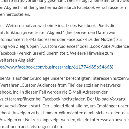
icherte https-Verbindung gesendet. Dies erfolgt alleine mit dem Zwe
en Abgleich mit den gleichermaßen durch Facebook verschlüsselten
en herzustellen.
Des Weiteren nutzen wir beim Einsatz des Facebook-Pixels die
atzfunktion „erweiterter Abgleich“ (hierbei werden Daten wie
efonnummern, E-Mailadressen oder Facebook-IDs der Nutzer) zur
dung von Zielgruppen („Custom Audiences“ oder „Look Alike Audience
Facebook (verschlüsselt) übermittelt. Weitere Hinweise zum
weiterten Abgleich“:
ps://www.facebook.com/business/help/611774685654668
)
Ebenfalls auf der Grundlage unserer berechtigten Interessen nutzen w
 Verfahren „Custom Audiences from File“ des sozialen Netzwerks
ebook, Inc. In diesem Fall werden die E-Mail-Adressen der
sletterempfänger bei Facebook hochgeladen. Der Upload-Vorgang
det verschlüsselt statt. Der Upload dient alleine, um Empfänger unser
ebook-Anzeigen zu bestimmen. Wir möchten damit sicherstellen, das
 Anzeigen nur Nutzern angezeigt werden, die ein Interesse an unsere
ormationen und Leistungen haben.