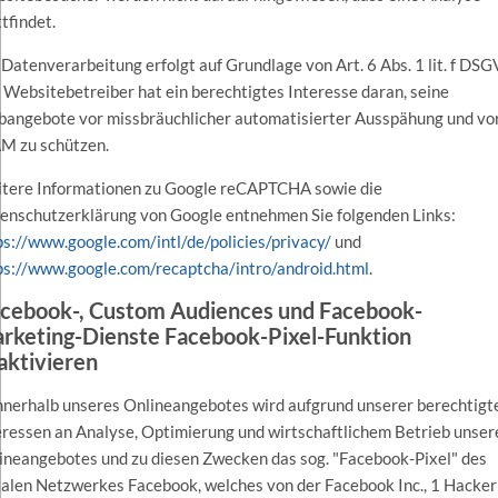
tfindet.
 Datenverarbeitung erfolgt auf Grundlage von Art. 6 Abs. 1 lit. f DS
 Websitebetreiber hat ein berechtigtes Interesse daran, seine
angebote vor missbräuchlicher automatisierter Ausspähung und vo
M zu schützen.
tere Informationen zu Google reCAPTCHA sowie die
enschutzerklärung von Google entnehmen Sie folgenden Links:
ps://www.google.com/intl/de/policies/privacy/
und
ps://www.google.com/recaptcha/intro/android.html
.
cebook-, Custom Audiences und Facebook-
rketing-Dienste Facebook-Pixel-Funktion
aktivieren
Innerhalb unseres Onlineangebotes wird aufgrund unserer berechtigt
eressen an Analyse, Optimierung und wirtschaftlichem Betrieb unser
ineangebotes und zu diesen Zwecken das sog. "Facebook-Pixel" des
ialen Netzwerkes Facebook, welches von der Facebook Inc., 1 Hacker