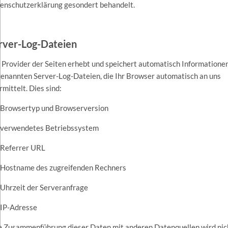
enschutzerklärung gesondert behandelt.
rver-Log-Dateien
 Provider der Seiten erhebt und speichert automatisch Informationen
genannten Server-Log-Dateien, die Ihr Browser automatisch an uns
rmittelt. Dies sind:
rowsertyp und Browserversion
erwendetes Betriebssystem
eferrer URL
ostname des zugreifenden Rechners
hrzeit der Serveranfrage
P-Adresse
e Zusammenführung dieser Daten mit anderen Datenquellen wird nic