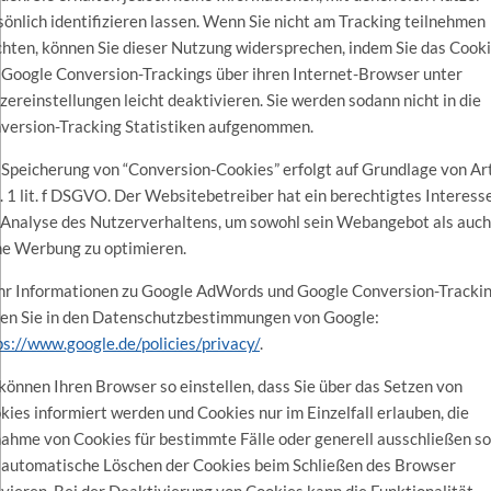
sönlich identifizieren lassen. Wenn Sie nicht am Tracking teilnehmen
hten, können Sie dieser Nutzung widersprechen, indem Sie das Cook
 Google Conversion-Trackings über ihren Internet-Browser unter
zereinstellungen leicht deaktivieren. Sie werden sodann nicht in die
version-Tracking Statistiken aufgenommen.
 Speicherung von “Conversion-Cookies” erfolgt auf Grundlage von Art
. 1 lit. f DSGVO. Der Websitebetreiber hat ein berechtigtes Interess
 Analyse des Nutzerverhaltens, um sowohl sein Webangebot als auch
ne Werbung zu optimieren.
r Informationen zu Google AdWords und Google Conversion-Tracki
den Sie in den Datenschutzbestimmungen von Google:
ps://www.google.de/policies/privacy/
.
 können Ihren Browser so einstellen, dass Sie über das Setzen von
kies informiert werden und Cookies nur im Einzelfall erlauben, die
ahme von Cookies für bestimmte Fälle oder generell ausschließen s
 automatische Löschen der Cookies beim Schließen des Browser
ivieren. Bei der Deaktivierung von Cookies kann die Funktionalität