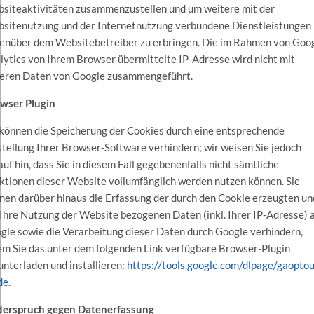
siteaktivitäten zusammenzustellen und um weitere mit der
sitenutzung und der Internetnutzung verbundene Dienstleistungen
enüber dem Websitebetreiber zu erbringen. Die im Rahmen von Goo
lytics von Ihrem Browser übermittelte IP-Adresse wird nicht mit
eren Daten von Google zusammengeführt.
wser Plugin
 können die Speicherung der Cookies durch eine entsprechende
stellung Ihrer Browser-Software verhindern; wir weisen Sie jedoch
auf hin, dass Sie in diesem Fall gegebenenfalls nicht sämtliche
ktionen dieser Website vollumfänglich werden nutzen können. Sie
nen darüber hinaus die Erfassung der durch den Cookie erzeugten un
 Ihre Nutzung der Website bezogenen Daten (inkl. Ihrer IP-Adresse) 
gle sowie die Verarbeitung dieser Daten durch Google verhindern,
em Sie das unter dem folgenden Link verfügbare Browser-Plugin
unterladen und installieren:
https://tools.google.com/dlpage/gaoptou
de
.
erspruch gegen Datenerfassung