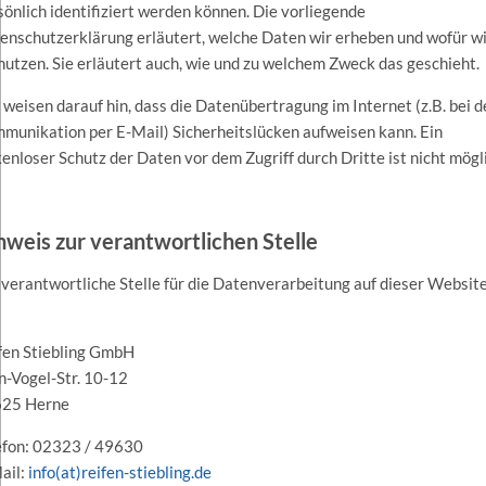
sönlich identifiziert werden können. Die vorliegende
enschutzerklärung erläutert, welche Daten wir erheben und wofür w
 nutzen. Sie erläutert auch, wie und zu welchem Zweck das geschieht.
 weisen darauf hin, dass die Datenübertragung im Internet (z.B. bei d
munikation per E-Mail) Sicherheitslücken aufweisen kann. Ein
kenloser Schutz der Daten vor dem Zugriff durch Dritte ist nicht mögl
nweis zur verantwortlichen Stelle
 verantwortliche Stelle für die Datenverarbeitung auf dieser Websit
fen Stiebling GmbH
n-Vogel-Str. 10-12
25 Herne
efon: 02323 / 49630
ail:
info(at)reifen-stiebling.de