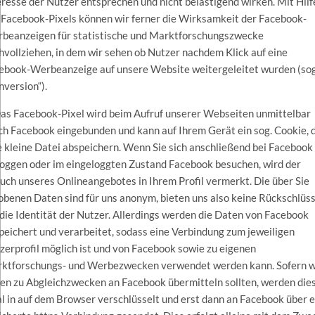
eresse der Nutzer entsprechen und nicht belästigend wirken. Mit Hilf
 Facebook-Pixels können wir ferner die Wirksamkeit der Facebook-
beanzeigen für statistische und Marktforschungszwecke
hvollziehen, in dem wir sehen ob Nutzer nachdem Klick auf eine
ebook-Werbeanzeige auf unsere Website weitergeleitet wurden (sog
nversion“).
Das Facebook-Pixel wird beim Aufruf unserer Webseiten unmittelbar
ch Facebook eingebunden und kann auf Ihrem Gerät ein sog. Cookie, d
e kleine Datei abspeichern. Wenn Sie sich anschließend bei Facebook
loggen oder im eingeloggten Zustand Facebook besuchen, wird der
uch unseres Onlineangebotes in Ihrem Profil vermerkt. Die über Sie
obenen Daten sind für uns anonym, bieten uns also keine Rückschlüs
 die Identität der Nutzer. Allerdings werden die Daten von Facebook
peichert und verarbeitet, sodass eine Verbindung zum jeweiligen
zerprofil möglich ist und von Facebook sowie zu eigenen
ktforschungs- und Werbezwecken verwendet werden kann. Sofern w
en zu Abgleichzwecken an Facebook übermitteln sollten, werden die
al in auf dem Browser verschlüsselt und erst dann an Facebook über 