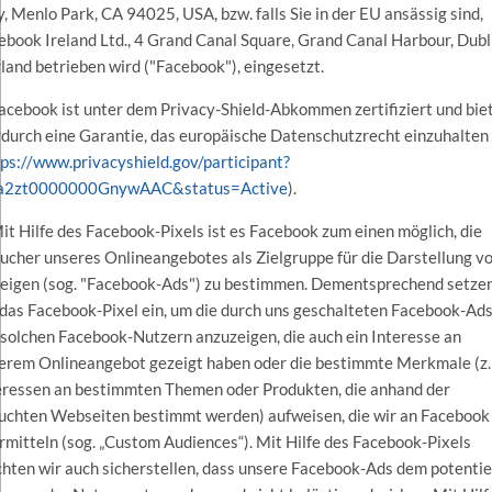
, Menlo Park, CA 94025, USA, bzw. falls Sie in der EU ansässig sind,
ebook Ireland Ltd., 4 Grand Canal Square, Grand Canal Harbour, Dubl
Irland betrieben wird ("Facebook"), eingesetzt.
Facebook ist unter dem Privacy-Shield-Abkommen zertifiziert und bie
rdurch eine Garantie, das europäische Datenschutzrecht einzuhalten
tps://www.privacyshield.gov/participant?
a2zt0000000GnywAAC&status=Active
).
Mit Hilfe des Facebook-Pixels ist es Facebook zum einen möglich, die
ucher unseres Onlineangebotes als Zielgruppe für die Darstellung v
eigen (sog. "Facebook-Ads") zu bestimmen. Dementsprechend setze
 das Facebook-Pixel ein, um die durch uns geschalteten Facebook-Ad
 solchen Facebook-Nutzern anzuzeigen, die auch ein Interesse an
erem Onlineangebot gezeigt haben oder die bestimmte Merkmale (z.
eressen an bestimmten Themen oder Produkten, die anhand der
uchten Webseiten bestimmt werden) aufweisen, die wir an Facebook
rmitteln (sog. „Custom Audiences“). Mit Hilfe des Facebook-Pixels
hten wir auch sicherstellen, dass unsere Facebook-Ads dem potentie