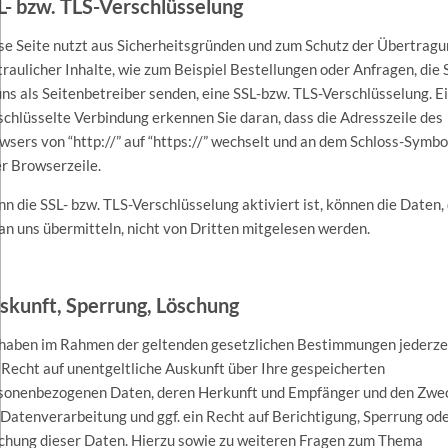
L- bzw. TLS-Verschlüsselung
se Seite nutzt aus Sicherheitsgründen und zum Schutz der Übertrag
traulicher Inhalte, wie zum Beispiel Bestellungen oder Anfragen, die 
uns als Seitenbetreiber senden, eine SSL-bzw. TLS-Verschlüsselung. E
schlüsselte Verbindung erkennen Sie daran, dass die Adresszeile des
wsers von “http://” auf “https://” wechselt und an dem Schloss-Symbol
er Browserzeile.
n die SSL- bzw. TLS-Verschlüsselung aktiviert ist, können die Daten, 
 an uns übermitteln, nicht von Dritten mitgelesen werden.
skunft, Sperrung, Löschung
 haben im Rahmen der geltenden gesetzlichen Bestimmungen jederze
 Recht auf unentgeltliche Auskunft über Ihre gespeicherten
sonenbezogenen Daten, deren Herkunft und Empfänger und den Zwe
 Datenverarbeitung und ggf. ein Recht auf Berichtigung, Sperrung od
chung dieser Daten. Hierzu sowie zu weiteren Fragen zum Thema