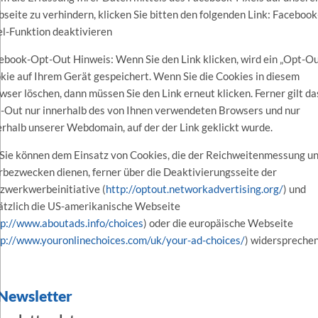
seite zu verhindern, klicken Sie bitten den folgenden Link: Facebook
el-Funktion deaktivieren
ebook-Opt-Out Hinweis: Wenn Sie den Link klicken, wird ein „Opt-Ou
kie auf Ihrem Gerät gespeichert. Wenn Sie die Cookies in diesem
wser löschen, dann müssen Sie den Link erneut klicken. Ferner gilt da
-Out nur innerhalb des von Ihnen verwendeten Browsers und nur
erhalb unserer Webdomain, auf der der Link geklickt wurde.
 Sie können dem Einsatz von Cookies, die der Reichweitenmessung u
bezwecken dienen, ferner über die Deaktivierungsseite der
zwerkwerbeinitiative (
http://optout.networkadvertising.org/
) und
ätzlich die US-amerikanische Webseite
tp://www.aboutads.info/choices
) oder die europäische Webseite
tp://www.youronlinechoices.com/uk/your-ad-choices/
) widerspreche
 Newsletter