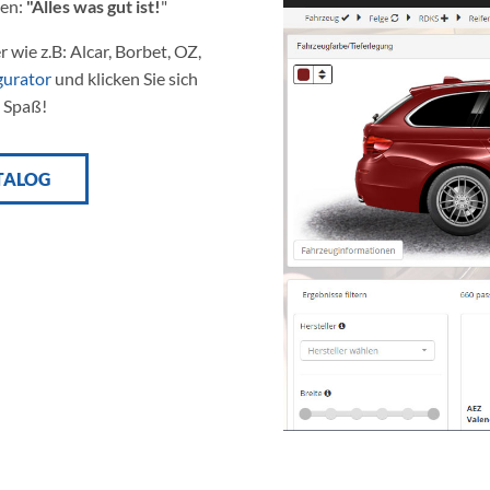
sen:
"Alles was gut ist!
"
 wie z.B: Alcar, Borbet, OZ,
gurator
und klicken Sie sich
l Spaß!
TALOG