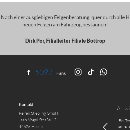
Nach einer ausgiebigen Felgenberatung, quer durch alle Her
neuen Felgen am Fahrzeug bestaunen!
Dirk Por, Filialleiter Filiale Bottrop
5632
f
Fans
Kontakt
Ab wi
Reifen Stiebling GmbH
Jean-Vogel-Straße 12
Bei Te
44625 Herne
umzurü