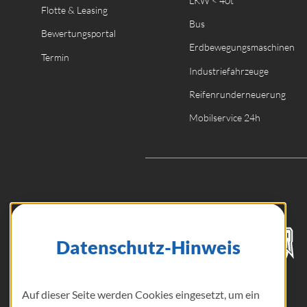
LKW < 40t
Flotte & Leasing
Bus
Bewertungsportal
Erdbewegungsmaschinen
Termin
Industriefahrzeuge
Reifenrunderneuerung
Mobilservice 24h
Datenschutz-Hinweis
Auf dieser Seite werden Cookies eingesetzt, um ein