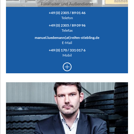
Filialleiter und Außendienst
+49 (0) 2305 / 89 01 46
Telefon
+49 (0) 2305 / 89 09 96
Telefax
manuel.luedemann(at)reifen-stiebling.de
E-Mail
+49 (0) 170 / 331 017 6
Mobil
+