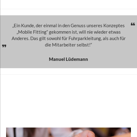
„Ein Kunde, der einmal in den Genuss unseres Konzeptes
„Mobile Fitting“ gekommen ist, will nie wieder etwas
Anderes. Das gilt sowohl für Fuhrparkleitung, als auch für
die Mitarbeiter selbst!“
Manuel Lüdemann