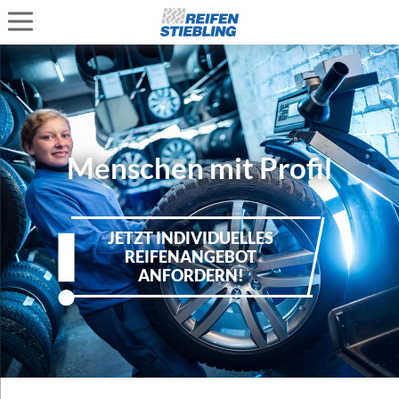
Menschen mit Profil
JETZT INDIVIDUELLES
REIFENANGEBOT
ANFORDERN!